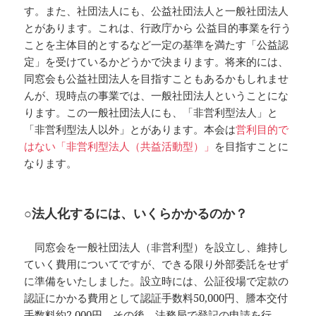
す。また、社団法人にも、公益社団法人と一般社団法人
とがあります。これは、行政庁から 公益目的事業を行う
ことを主体目的とするなど一定の基準を満たす「公益認
定」を受けているかどうかで決まります。将来的には、
同窓会も公益社団法人を目指すこともあるかもしれませ
んが、現時点の事業では、一般社団法人ということにな
ります。この一般社団法人にも、「非営利型法人」と
「非営利型法人以外」とがあります。本会は
営利目的で
はない「非営利型法人（共益活動型）」
を目指すことに
なります。
○法人化するには、いくらかかるのか？
同窓会を一般社団法人（非営利型）を設立し、維持し
ていく費用についてですが、できる限り外部委託をせず
に準備をいたしました。設立時には、公証役場で定款の
認証にかかる費用として認証手数料50,000円、謄本交付
手数料約2,000円、その後、法務局で登記の申請を行