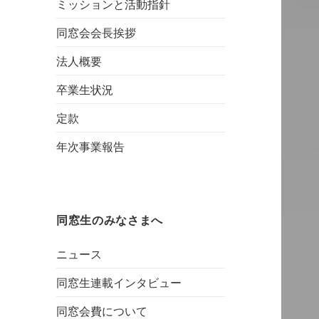
ミッションと活動指針
イ
つ
窓
ン
い
会
同窓会会長挨拶
タ
て
奨
法人概要
ビ
励
卒業生状況
ュ
金
ー
定款
年次事業報告
同窓生のみなさまへ
ニュース
同窓生連載インタビュー
同窓会費について