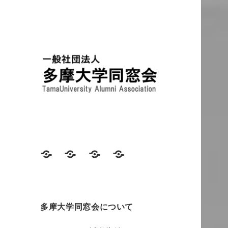
TamaUniversity Alumni
多摩大学同窓会
Association
ニ
同
同
多
ュ
窓
窓
摩
ー
生
会
大
ス
連
費
学
多摩大学同窓会について
載
に
同