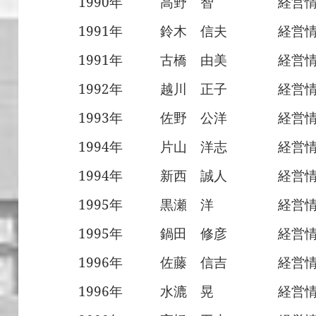
1990年
高野 智
経営
1991年
鈴木 信夫
経営
1991年
古橋 由美
経営
1992年
越川 正子
経営
1993年
佐野 公洋
経営
1994年
片山 洋志
経営
1994年
新西 誠人
経営
1995年
黒瀬 洋
経営
1995年
鍋田 修彦
経営
1996年
佐藤 信吉
経営
1996年
水漉 晃
経営