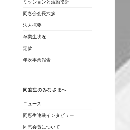
ミッションと活動指針
イ
つ
窓
ン
い
会
同窓会会長挨拶
タ
て
奨
法人概要
ビ
励
卒業生状況
ュ
金
ー
定款
年次事業報告
同窓生のみなさまへ
ニュース
同窓生連載インタビュー
同窓会費について