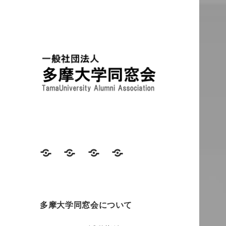
TamaUniversity Alumni
多摩大学同窓会
Association
ニ
同
同
多
ュ
窓
窓
摩
ー
生
会
大
ス
連
費
学
多摩大学同窓会について
載
に
同