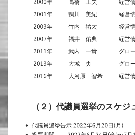
2000年
高橋 工夫
経営
2001年
鴨川 美紀
経営
2003年
竹内 祐太
経営
2007年
福井 佑典
経営
2011年
武内 一貴
グロ
2013年
大城 央
グロ
2016年
大河原 智希
経営
（２）代議員選挙のスケジ
代議員選挙告示 2022年6月20日(月)
投票期間 2022年6月24日(金)〜7月1日(